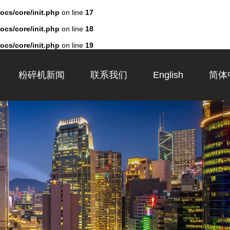
docs/core/init.php
on line
17
docs/core/init.php
on line
18
docs/core/init.php
on line
19
粉碎机新闻
联系我们
English
简体