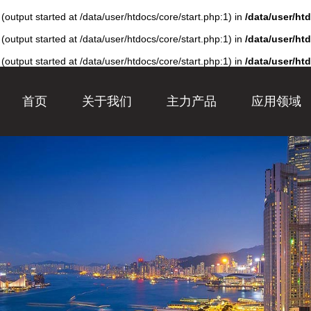
output started at /data/user/htdocs/core/start.php:1) in
/data/user/ht
output started at /data/user/htdocs/core/start.php:1) in
/data/user/ht
output started at /data/user/htdocs/core/start.php:1) in
/data/user/ht
首页
关于我们
主力产品
应用领域